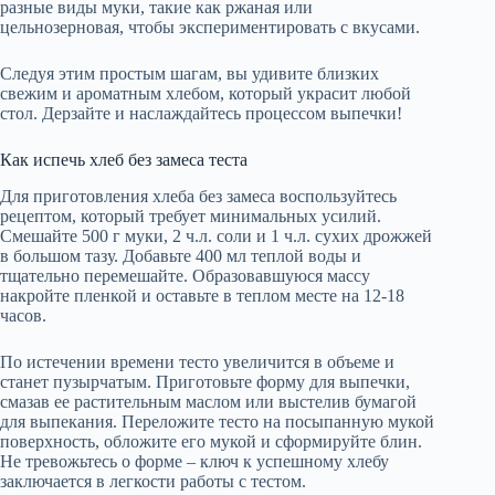
разные виды муки, такие как ржаная или
цельнозерновая, чтобы экспериментировать с вкусами.
Следуя этим простым шагам, вы удивите близких
свежим и ароматным хлебом, который украсит любой
стол. Дерзайте и наслаждайтесь процессом выпечки!
Как испечь хлеб без замеса теста
Для приготовления хлеба без замеса воспользуйтесь
рецептом, который требует минимальных усилий.
Смешайте 500 г муки, 2 ч.л. соли и 1 ч.л. сухих дрожжей
в большом тазу. Добавьте 400 мл теплой воды и
тщательно перемешайте. Образовавшуюся массу
накройте пленкой и оставьте в теплом месте на 12-18
часов.
По истечении времени тесто увеличится в объеме и
станет пузырчатым. Приготовьте форму для выпечки,
смазав ее растительным маслом или выстелив бумагой
для выпекания. Переложите тесто на посыпанную мукой
поверхность, обложите его мукой и сформируйте блин.
Не тревожьтесь о форме – ключ к успешному хлебу
заключается в легкости работы с тестом.