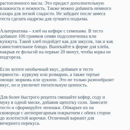
растопленного масла. Это придаст дополнительную
влажность и нежность. Также можно добавить немного
сахара для легкой сладости. Не забудьте после замеса
теста сделать надрезы для лучшего подъема.
Альтернатива – хлеб на кефире с семенами. В тесто
добавьте 100 граммов семян подсолнечника или
кунжута. Такой хлеб подойдет как для закусок, так и как
самостоятельное блюдо. Выпекайте в форме для хлеба,
накрыв ее фольгой на первые 20 минут, чтобы корка не
подгорела.
Если хотите необычный вкус, добавьте в тесто
пряности– куркуму или розмарин, а также тертые
овощи: морковь или цукини. Это не только разнообразит
вкус, но и увеличит питательную ценность.
Для более быстрого рецепта смешайте кефир, соду и
муку в одной миске, добавив щепотку соли. Замесите
тесто и сформируйте лепешки. Обжарьте их на
сковороде с антипригарным покрытием с обеих сторон
до золотистой корочки. Отличный вариант для
вечернего перекуса.